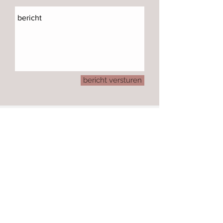
bericht versturen
OPENINGSTIJDEN
maandag 12:00 –18:00
dinsdag 10:00 –18:00
woensdag 10:00 –18:00
donderdag 10:00 –18:00